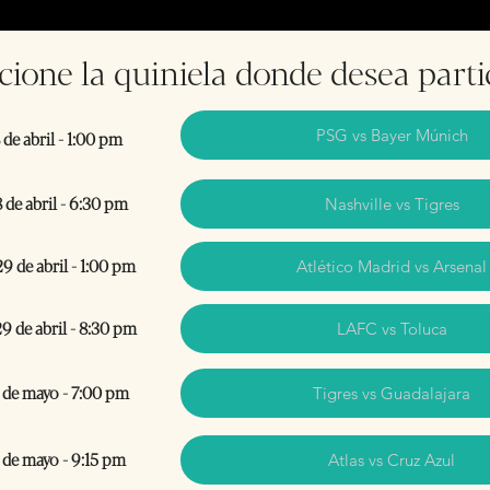
cione la quiniela donde desea parti
PSG vs Bayer Múnich
de abril - 1:00 pm
 de abril - 6:30 pm
Nashville vs Tigres
9 de abril - 1:00 pm
Atlético Madrid vs Arsenal
9 de abril - 8:30 pm
LAFC vs Toluca
 de mayo - 7:00 pm
Tigres vs Guadalajara
 de mayo - 9:15 pm
Atlas vs Cruz Azul