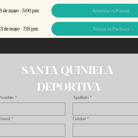
 de mayo - 5:00 pm
América vs Pumas
 de mayo - 7:15 pm
Toluca vs Pachuca
SANTA QUINIELA 
DEPORTIVA
Nombre
*
Apellido
*
Email
*
Celular
*