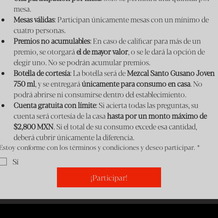
mesa.
Mesas válidas
: Participan únicamente mesas con un mínimo de 
cuatro personas.
Premios no acumulables
: En caso de calificar para más de un 
premio, se otorgará 
el de mayor valor
, o se le dará la opción de 
elegir uno. No se podrán acumular premios.
Botella de cortesía
: La botella será de 
Mezcal Santo Gusano Joven 
750 ml
, y se entregará 
únicamente para consumo en casa
. No 
podrá abrirse ni consumirse dentro del establecimiento.
Cuenta gratuita con límite
: Si acierta todas las preguntas, su 
cuenta será cortesía de la casa 
hasta por un monto máximo de 
$2,800 MXN
. Si el total de su consumo excede esa cantidad, 
deberá cubrir únicamente la diferencia.
Estoy conforme con los términos y condiciones y deseo participar.
*
Sí
¡Participar!