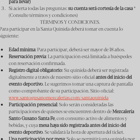
para llevar)
Si acierta todas las preguntas: 
su cuenta será cortesía de la casa
 * 
(Consulte términos y condiciones)
TÉRMINOS Y CONDICIONES.
​Para participar en la Santa Quiniela deberá tomar en cuenta lo 
siguiente:
Edad mínima
: Para participar, deberá ser mayor de 18 años.
Reservación previa
: La participación está limitada a huéspedes 
con reservación confirmada.
Registro digital obligatorio
: Su quiniela deberá ser registrada 
digitalmente a través de nuestro sitio oficial 
antes del inicio del 
evento deportivo
. Le sugerimos tomar una captura de pantalla 
como comprobante de su participación. Sitio oficial: 
www.santogusanomezcalerias.com/santaquiniela
Participación presencial
: Solo serán consideradas las 
participaciones de quienes se encuentren dentro de 
Mezcalería 
Santo Gusano Santa Fe
, con consumo activo de alimentos y 
bebidas, y cuya 
mesa haya sido registrada antes del inicio del 
evento deportivo
. Se validará la hora de apertura del ticket.
Una participación por mesa
: Solo se permitirá una quiniela por 