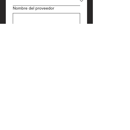
Nombre del proveedor
Banco
CLABE INTERBANCARIA
Número de cuenta bancaria
Solicitado por
Responsable
*
ENVIAR SOLICITUD