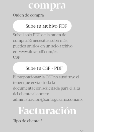
compra
Orden de compra
Sube tu archivo PDF
Sube 1 solo PDF de la orden de
compra. Si necesitas subir más,
puedes unirlos en un solo archivo
en: www.ilovepdf.com/es
CSF
Sube tu CSF - PDF
El proporcionar la CSF no sustituye el
tener que enviar toda la
documentación solicitada para el alta
del cliente al correo:
administracion@santogusano.com.mx
Facturación
Tipo de cliente
*