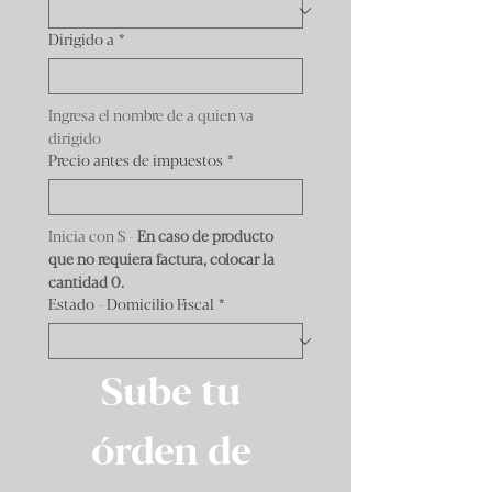
Dirigido a
*
Ingresa el nombre de a quien va 
dirigido
Precio antes de impuestos
*
Inicia con $ - 
En caso de producto 
que no requiera factura, colocar la 
cantidad 0.
Estado - Domicilio Fiscal
*
Sube tu 
órden de 