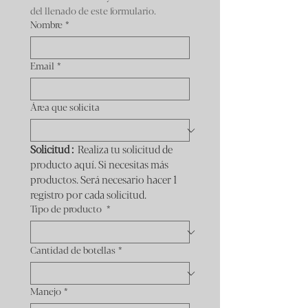
del llenado de este formulario.
Nombre
*
Email
*
Área que solicita
Solicitud :  
Realiza tu solicitud de 
producto aquí. Si necesitas más 
productos. Será necesario hacer 1 
registro por cada solicitud. 
Tipo de producto
*
Cantidad de botellas
*
Manejo
*