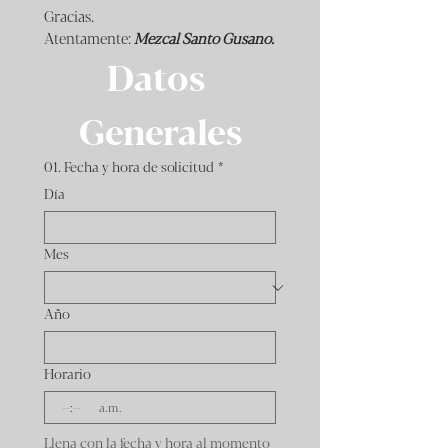
Gracias.
Atentamente: 
Mezcal Santo Gusano.
Datos 
Generales
01. Fecha y hora de solicitud
*
Día
Mes
Año
Horario
:
a.m.
Llena con la fecha y hora al momento 